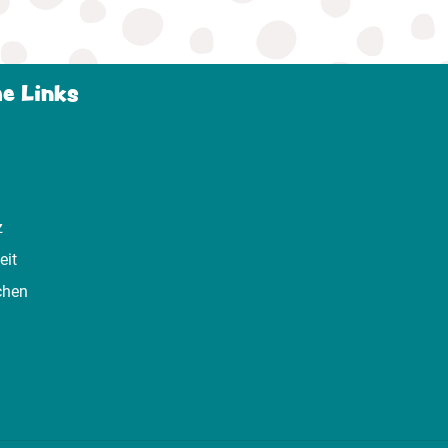
he Links
z
eit
chen