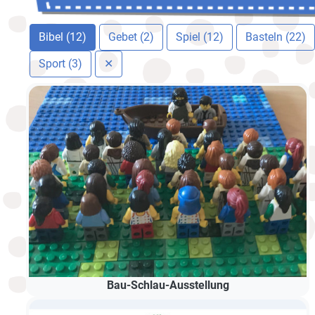
Bibel (12)
Gebet (2)
Spiel (12)
Basteln (22)
Sport (3)
✕
Bau-Schlau-Ausstellung