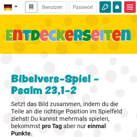
Start
Bibel entdecken
Videos
Audio
Natur
Bibelvers-Spiel -
Psalm 23,1-2
Abenteuer
Freizeit
Setzt das Bild zusammen, indem du die
Teile an die richtige Position im Spielfeld
ziehst! Du kannst mehrmals spielen,
bekommst
pro Tag
aber nur
einmal
Punkte
.