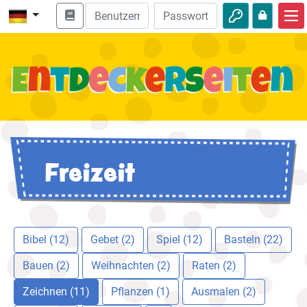
Start
Bibel entdecken
Videos
Audio
Freizeit
Natur
Abenteuer
Freizeit
Bibel (12)
Gebet (2)
Spiel (12)
Basteln (22)
Bauen (2)
Weihnachten (2)
Raten (2)
Zeichnen (11)
Pflanzen (1)
Ausmalen (2)