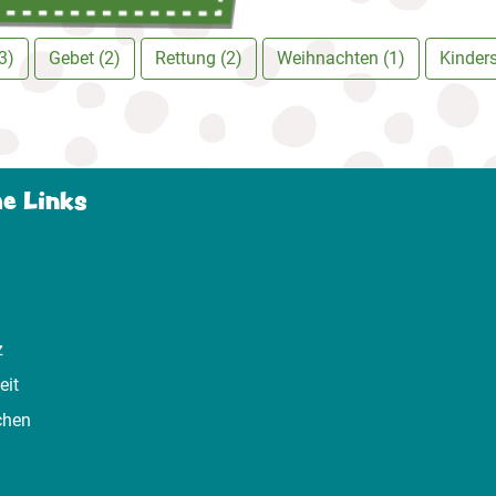
3)
Gebet (2)
Rettung (2)
Weihnachten (1)
Kinder
he Links
z
eit
chen