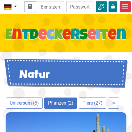
Start
Bibel entdecken
Videos
Audio
Natur
Natur
Abenteuer
Freizeit
Universum (5)
Pflanzen (2)
Tiere (27)
✕