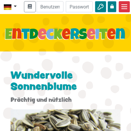
Start
Bibel entdecken
Videos
Audio
Natur
Wundervolle
Sonnenblume
Abenteuer
Freizeit
Prächtig und nützlich