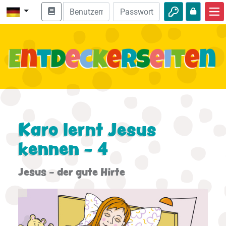
Start
Bibel entdecken
Videos
Audio
Natur
Karo lernt Jesus
kennen - 4
Abenteuer
Freizeit
Jesus - der gute Hirte