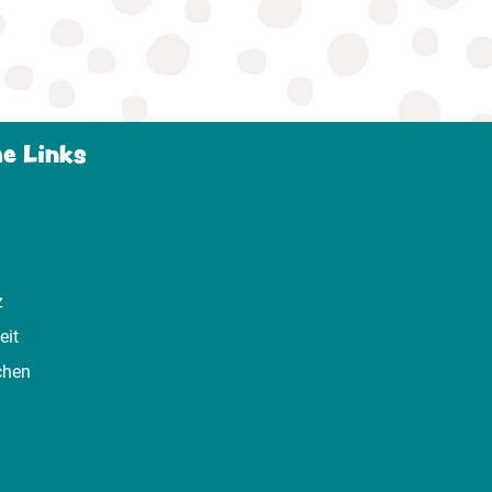
he Links
z
eit
chen