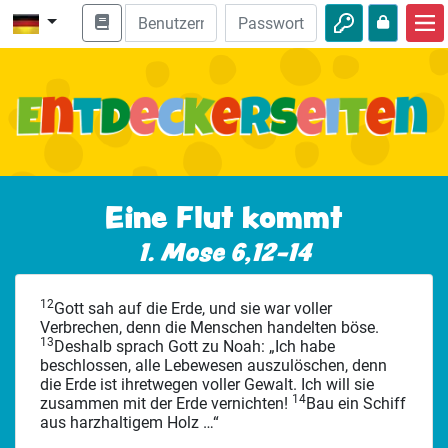
Start
Bibel entdecken
Videos
Audio
Eine Flut kommt
Natur
1. Mose 6,12-14
Abenteuer
12
Gott sah auf die Erde, und sie war voller
Freizeit
Verbrechen, denn die Menschen handelten böse.
13
Deshalb sprach Gott zu Noah: „Ich habe
beschlossen, alle Lebewesen auszulöschen, denn
die Erde ist ihretwegen voller Gewalt. Ich will sie
14
zusammen mit der Erde vernichten!
Bau ein Schiff
aus harzhaltigem Holz …“