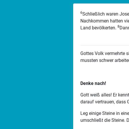
6
Schließlich waren Jose
Nachkommen hatten viele
8
Land bevölkerten.
Dann
Gottes Volk vermehrte s
mussten schwer arbeiten.
Denke nach!
Gott weiß alles! Er kenn
darauf vertrauen, dass G
Leg einige Steine in ein
umschließt die Steine. D