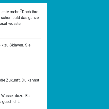
7
 lebte mehr.
Doch ihre
e schon bald das ganze
Josef wusste.
lk zu Sklaven. Sie
 die Zukunft. Du kannst
ße Wasser dazu. Es
s geschieht.