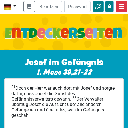
Start
Bibel entdecken
Videos
Audio
Josef im Gefängnis
Natur
1. Mose 39,21-22
Abenteuer
21
Doch der Herr war auch dort mit Josef und sorgte
Freizeit
dafür, dass Josef die Gunst des
22
Gefängnisverwalters gewann.
Der Verwalter
übertrug Josef die Aufsicht über alle anderen
Gefangenen und über alles, was im Gefängnis
geschah.