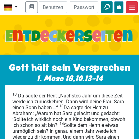
Start
Bibel entdecken
Videos
Audio
Gott hält sein Versprechen
Natur
1. Mose 18,10.13-14
Abenteuer
10
Da sagte der Herr: „Nächstes Jahr um diese Zeit
Freizeit
werde ich zurückkehren. Dann wird deine Frau Sara
13
einen Sohn haben …“
Da sagte der Herr zu
Abraham: „Warum hat Sara gelacht und gedacht:
‘Sollte ich wirklich noch ein Kind bekommen, obwohl
14
ich schon so alt bin?’
Sollte dem Herrn e etwas
unmöglich sein? In genau einem Jahr werde ich
wieder zu dir kommen. Und dann wird Sara einen