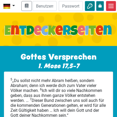
Start
Bibel entdecken
Videos
Audio
Gottes Versprechen
Natur
1. Mose 17,5-7
Abenteuer
5
„Du sollst nicht mehr Abram heißen, sondern
Freizeit
Abraham; denn ich werde dich zum Vater vieler
6
Völker machen.
Ich will dir so viele Nachkommen
geben, dass aus ihnen ganze Völker entstehen
7
werden. …
Dieser Bund zwischen uns soll auch für
die kommenden Generationen gelten, er wird für alle
Zeit Gültigkeit haben … Ich will dein Gott und der
Gott deiner Nachkommen sein.“