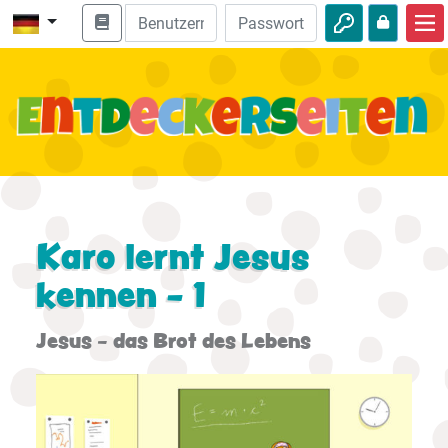
Start
Bibel entdecken
Videos
Audio
Natur
Karo lernt Jesus
kennen - 1
Abenteuer
Freizeit
Jesus - das Brot des Lebens