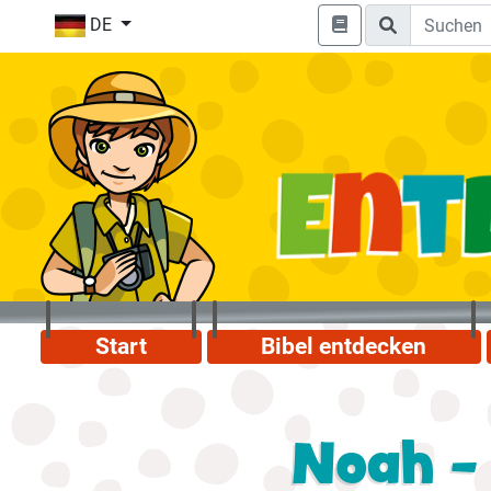
DE
Start
Bibel entdecken
Noah - 