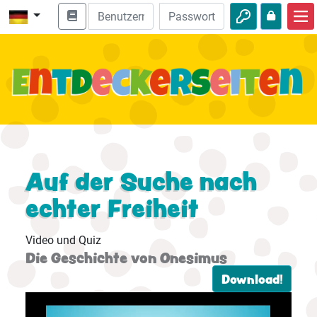
Start
Bibel entdecken
Videos
Audio
Natur
Auf der Suche nach
echter Freiheit
Abenteuer
Freizeit
Video und Quiz
Die Geschichte von Onesimus
Download!