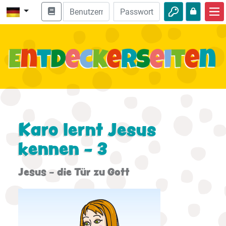
Start
Bibel entdecken
Videos
Audio
Natur
Karo lernt Jesus
kennen - 3
Abenteuer
Freizeit
Jesus - die Tür zu Gott