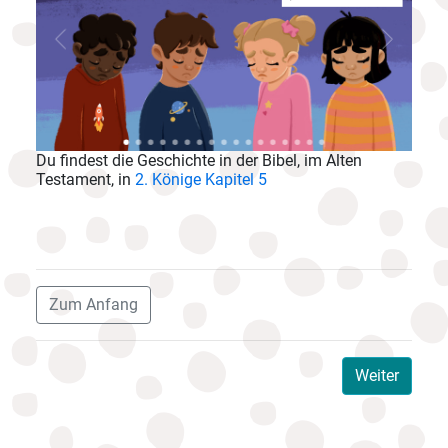
mans
aamans
 zu ihm
 von
in
n den
hatte,
, mit
h
 an den
.
 wird
 den
es
he.
achte
und du
nnen
.
Du findest die Geschichte in der Bibel, im Alten
Testament, in
2. Könige Kapitel 5
Zum Anfang
Weiter