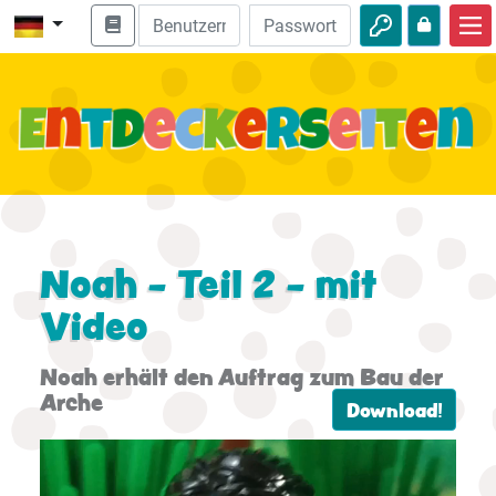
Start
Bibel entdecken
Videos
Audio
Natur
Noah - Teil 2 - mit
Video
Abenteuer
Freizeit
Noah erhält den Auftrag zum Bau der
Arche
Download!