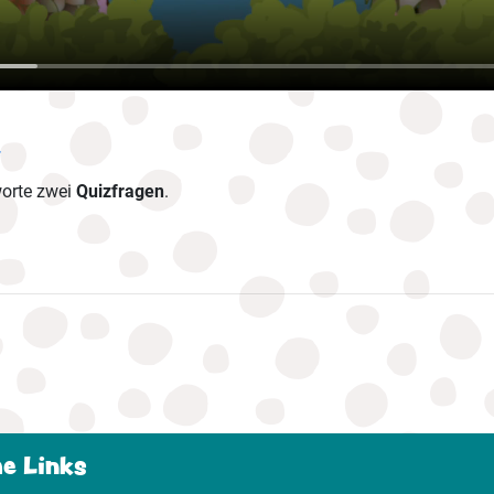
.
worte zwei
Quizfragen
.
he Links