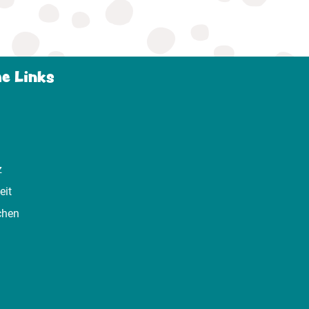
he Links
z
eit
chen