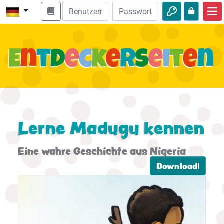
Start
Bibel entdecken
Videos
Audio
Natur
Lerne Madugu kennen
Abenteuer
Eine wahre Geschichte aus Nigeria
Freizeit
Download!