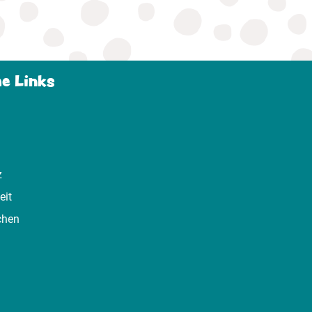
he Links
z
eit
chen