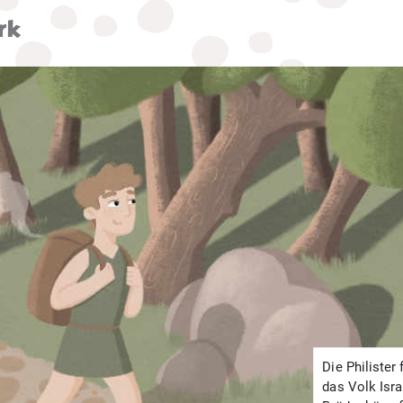
rk
Die Philister
das Volk Isra