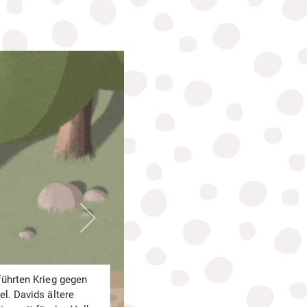
Als er am Kriegsplatz ankam, sah
er auf der Seite der Feinde einen
richtigen Riesen. Fast drei Meter
war er groß. Er hieß Goliath.
Mit grausigen Worten schimpfte er
über das Volk Israel und fluchte.
Alle Soldaten hatten Angst, auch
König Saul.
Hatten sie vergessen, dass Gott
stärker ist?
 führten Krieg gegen
el. Davids ältere