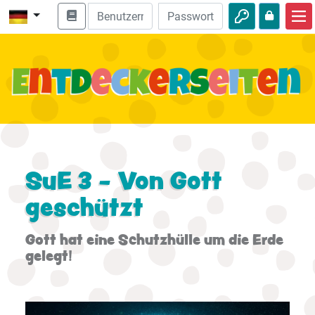
Start
Bibel entdecken
Videos
Audio
Natur
SuE 3 - Von Gott
geschützt
Abenteuer
Freizeit
Gott hat eine Schutzhülle um die Erde
gelegt!