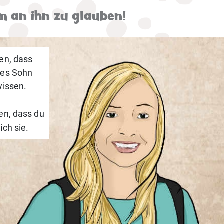
m an ihn zu glauben!
en, dass
tes Sohn
wissen.
en, dass du
ich sie.