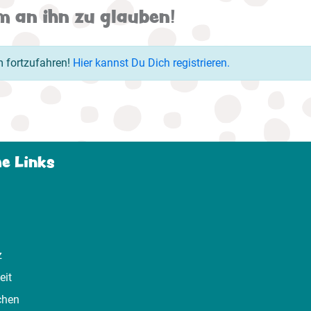
m an ihn zu glauben!
um fortzufahren!
Hier kannst Du Dich registrieren.
he Links
z
eit
chen