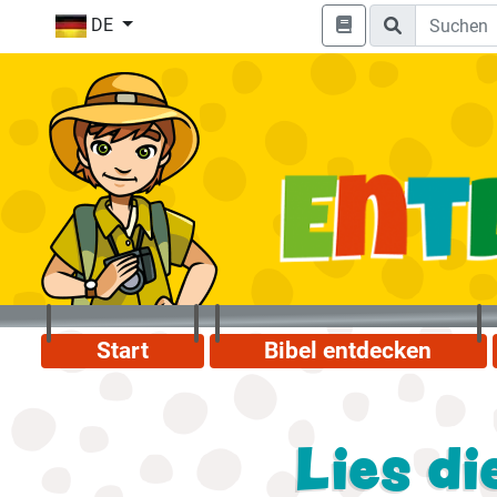
DE
Start
Bibel entdecken
Lies di