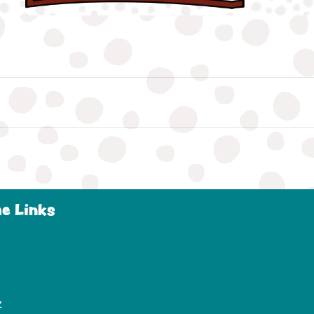
he Links
z