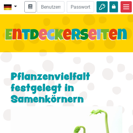
Start
Bibel entdecken
Videos
Audio
Natur
Pflanzenvielfalt
festgelegt in
Abenteuer
Samenkörnern
Freizeit