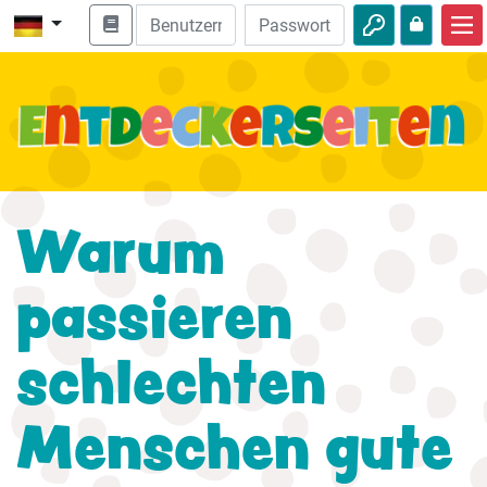
Start
Bibel entdecken
Videos
Audio
Warum
Natur
passieren
Abenteuer
Freizeit
schlechten
Menschen gute