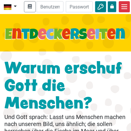
Start
Bibel entdecken
Videos
Audio
Warum erschuf
Natur
Gott die
Abenteuer
Freizeit
Menschen?
Und Gott sprach: Lasst uns Menschen machen
nach unserem Bild, uns ähnlich; die sollen
herrschen über die Fische im Meer und über