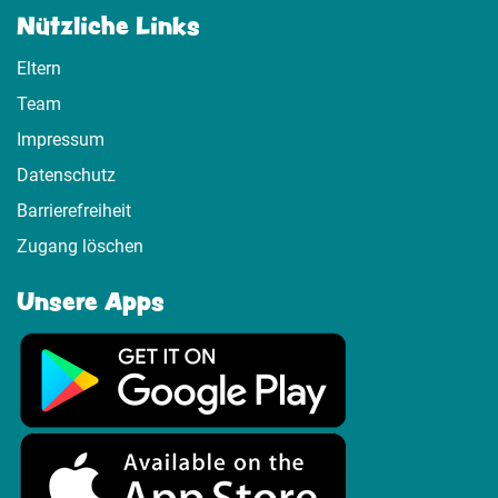
Nützliche Links
Eltern
Team
Impressum
Datenschutz
Barrierefreiheit
Zugang löschen
Unsere Apps