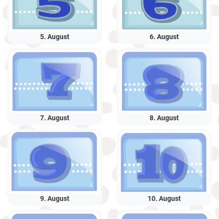
5. August
6. August
7. August
8. August
9. August
10. August