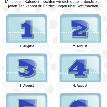
Mit diesem Kalender möchten wir dich dabei unterstützen,
jeden Tag kannst du Entdeckungen über Gott machen.
1. August
2. August
3. August
4. August