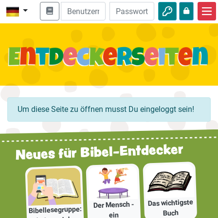
Start
Bibel entdecken
Videos
Audio
Um diese Seite zu öffnen musst Du eingeloggt sein!
Natur
Abenteuer
Neues für Bibel-Entdecker
Freizeit
Das wichtigste
Der Mensch -
Bibellesegruppe:
Buch
ein