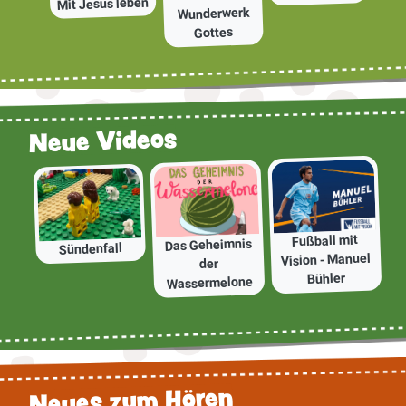
Mit Jesus leben
Wunderwerk
Gottes
Neue Videos
Fußball mit
Das Geheimnis
Sündenfall
Vision - Manuel
der
Bühler
Wassermelone
Neues zum Hören