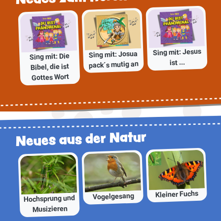
Sing mit: Jesus
Sing mit: Josua
Sing mit: Die
ist ...
pack´s mutig an
Bibel, die ist
Gottes Wort
Neues aus der Natur
Kleiner Fuchs
Vogelgesang
Hochsprung und
Musizieren