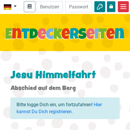
Start
Bibel entdecken
Videos
Audio
Natur
Jesu Himmelfahrt
Abenteuer
Abschied auf dem Berg
Freizeit
Bitte logge Dich ein, um fortzufahren!
Hier
kannst Du Dich registrieren.