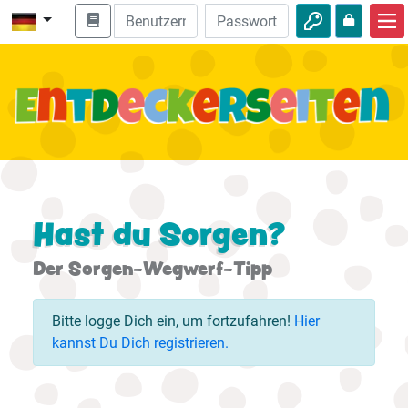
Start
Bibel entdecken
Videos
Audio
Natur
Hast du Sorgen?
Abenteuer
Der Sorgen-Wegwerf-Tipp
Freizeit
Bitte logge Dich ein, um fortzufahren!
Hier
kannst Du Dich registrieren.