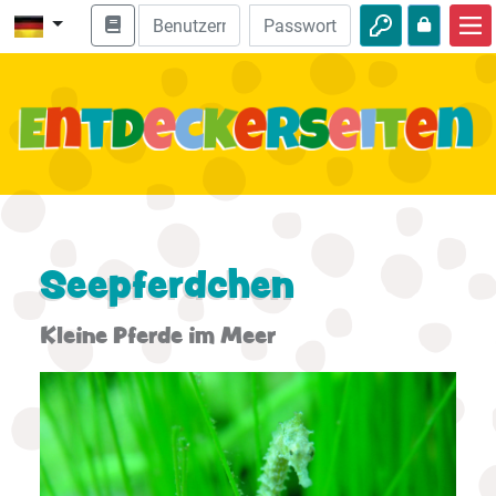
Start
Bibel entdecken
Videos
Audio
Natur
Seepferdchen
Abenteuer
Kleine Pferde im Meer
Freizeit