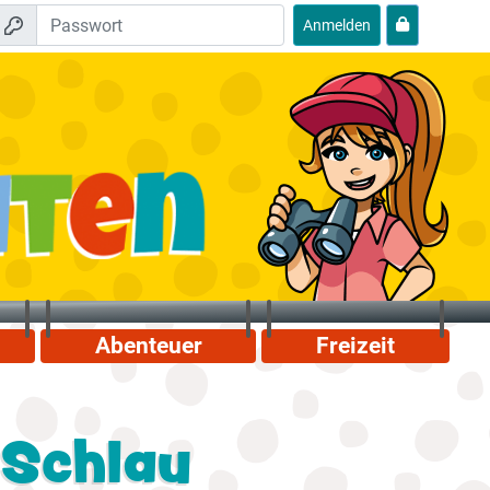
Anmelden
Abenteuer
Freizeit
uSchlau