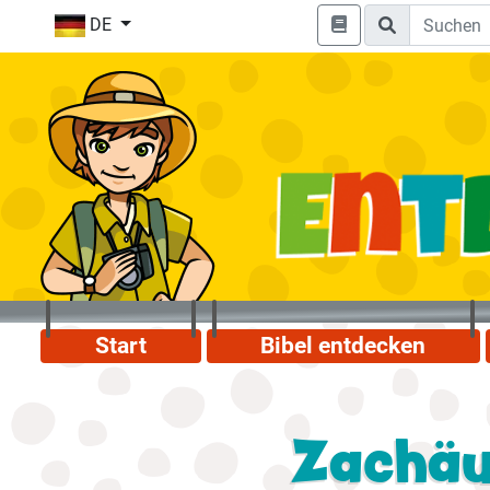
DE
Start
Bibel entdecken
Zachäu