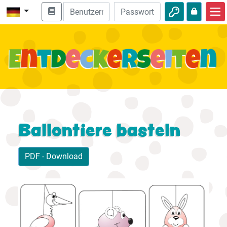
Start
Bibel entdecken
Videos
Audio
Natur
Ballontiere basteln
Abenteuer
PDF - Download
Freizeit