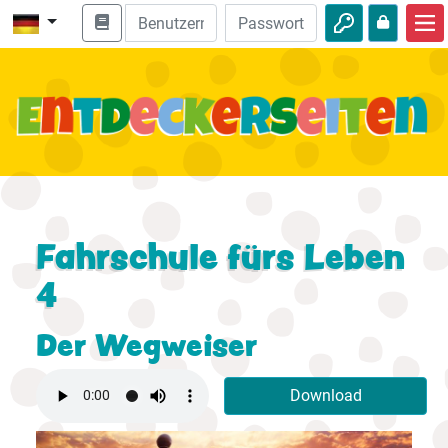
Start
Bibel entdecken
Videos
Audio
Natur
Fahrschule fürs Leben
4
Abenteuer
Freizeit
Der Wegweiser
Download