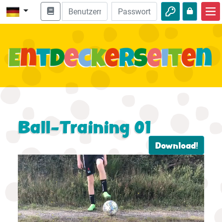
Start
Bibel entdecken
Videos
Audio
Natur
Ball-Training 01
Abenteuer
Download!
Freizeit