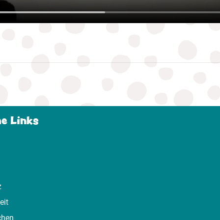
he Links
z
eit
chen