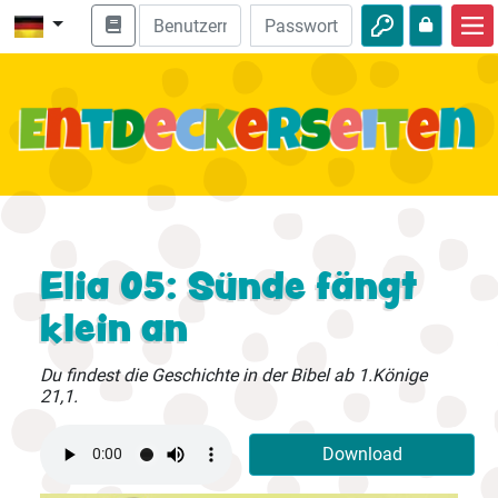
Start
Bibel entdecken
Videos
Audio
Natur
Elia 05: Sünde fängt
klein an
Abenteuer
Freizeit
Du findest die Geschichte in der Bibel ab 1.Könige
21,1.
Download