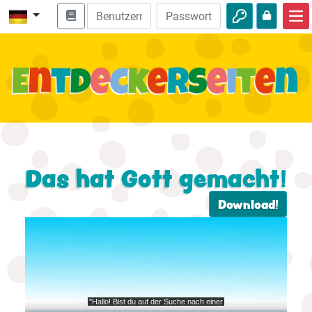
Start
Bibel entdecken
Videos
Audio
Natur
Das hat Gott gemacht!
Abenteuer
Download!
Freizeit