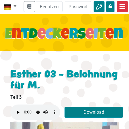
Start
Bibel entdecken
Videos
Audio
Natur
Esther 03 - Belohnung
für M.
Abenteuer
Freizeit
Teil 3
Download