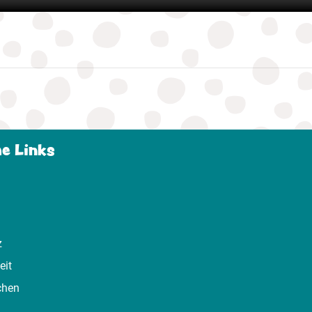
he Links
z
eit
chen