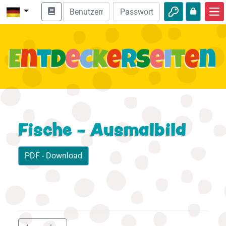
Start
Bibel entdecken
Videos
Audio
Natur
Fische - Ausmalbild
Abenteuer
PDF - Download
Freizeit