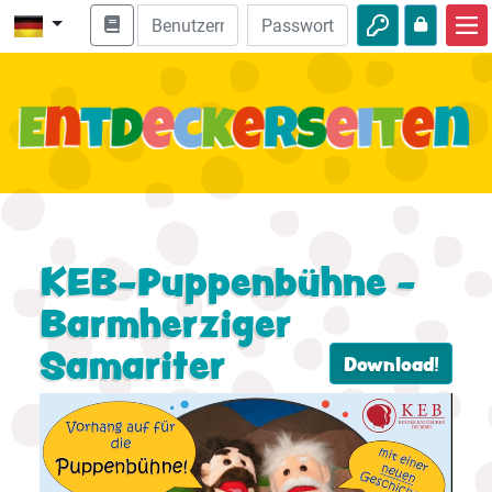
Start
Bibel entdecken
Videos
Audio
Natur
KEB-Puppenbühne -
Barmherziger
Abenteuer
Samariter
Freizeit
Download!