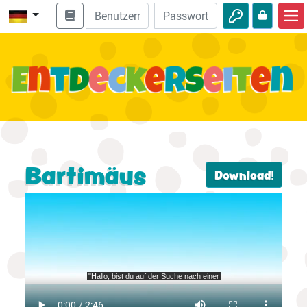
Start
Bibel entdecken
Videos
Audio
Natur
Bartimäus
Download!
Abenteuer
Freizeit