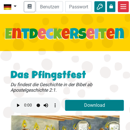
Start
Bibel entdecken
Videos
Audio
Natur
Das Pfingstfest
Abenteuer
Du findest die Geschichte in der Bibel ab
Apostelgeschichte 2:1.
Freizeit
Download